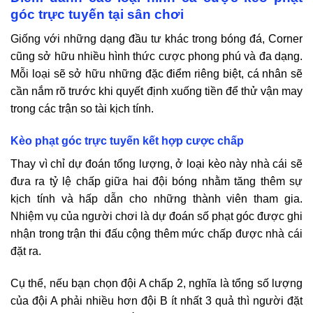
góc trực tuyến tại sân chơi
Giống với những dạng đầu tư khác trong bóng đá, Corner
cũng sở hữu nhiều hình thức cược phong phú và đa dạng.
Mỗi loại sẽ sở hữu những đặc điểm riêng biệt, cá nhân sẽ
cần nắm rõ trước khi quyết định xuống tiền để thử vận may
trong các trận so tài kịch tính.
Kèo phạt góc trực tuyến kết hợp cược chấp
Thay vì chỉ dự đoán tổng lượng, ở loại kèo này nhà cái sẽ
đưa ra tỷ lệ chấp giữa hai đội bóng nhằm tăng thêm sự
kịch tính và hấp dẫn cho những thành viên tham gia.
Nhiệm vụ của người chơi là dự đoán số phạt góc được ghi
nhận trong trận thi đấu cộng thêm mức chấp được nhà cái
đặt ra.
Cụ thể, nếu bạn chọn đội A chấp 2, nghĩa là tổng số lượng
của đội A phải nhiều hơn đội B ít nhất 3 quả thì người đặt