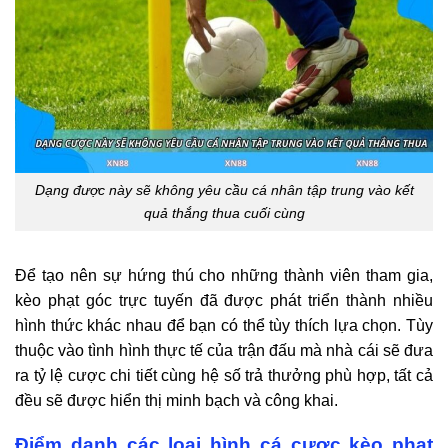
Dạng được này sẽ không yêu cầu cá nhân tập trung vào kết
quả thắng thua cuối cùng
Để tạo nên sự hứng thú cho những thành viên tham gia,
kèo phạt góc trực tuyến
đã được phát triển thành nhiều
hình thức khác nhau để bạn có thể tùy thích lựa chọn. Tùy
thuộc vào tình hình thực tế của trận đấu mà nhà cái sẽ đưa
ra tỷ lệ cược chi tiết cùng hệ số trả thưởng phù hợp, tất cả
đều sẽ được hiển thị minh bạch và công khai.
Điểm danh các loại hình cá cược kèo phạt