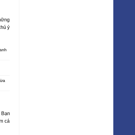
Giải
Trí
Hot
Nhất
Những
Ở
chú ý
2025
hanh
h
lừa
. Bạn
ệm cá