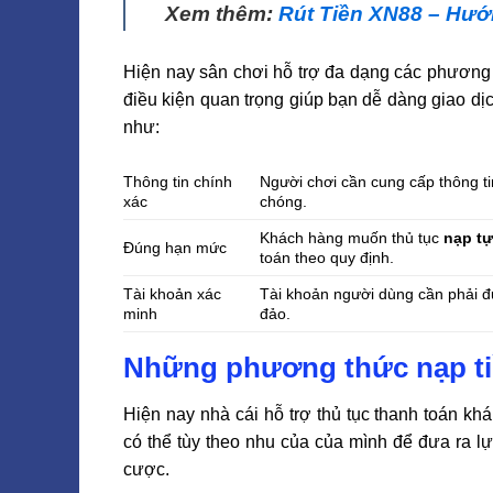
Xem thêm:
Rút Tiền XN88 – Hư
Hiện nay sân chơi hỗ trợ đa dạng các phương 
điều kiện quan trọng giúp bạn dễ dàng giao dị
như:
Thông tin chính
Người chơi cần cung cấp thông t
xác
chóng.
Khách hàng muốn thủ tục
nạp t
Đúng hạn mức
toán theo quy định.
Tài khoản xác
Tài khoản người dùng cần phải đư
minh
đảo.
Những phương thức nạp ti
Hiện nay nhà cái hỗ trợ thủ tục thanh toán k
có thể tùy theo nhu của của mình để đưa ra l
cược.