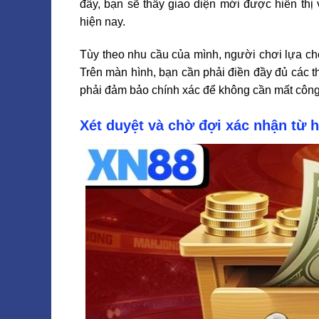
đây, bạn sẽ thấy giao diện mới được hiển thị
hiện nay.
Tùy theo nhu cầu của mình, người chơi lựa ch
Trên màn hình, bạn cần phải điền đầy đủ các t
phải đảm bảo chính xác để không cần mất công t
Xét duyệt và chờ đợi xác nhận từ 