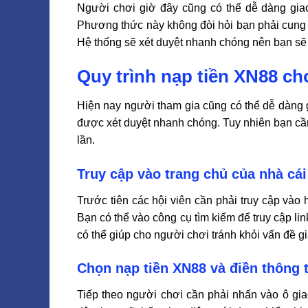
Người chơi giờ đây cũng có thể dễ dàng giao 
Phương thức này không đòi hỏi bạn phải cung cấ
Hệ thống sẽ xét duyệt nhanh chóng nên bạn sẽ
Quy trình nạp tiền XN88 ch
Hiện nay người tham gia cũng có thể dễ dàng 
được xét duyệt nhanh chóng. Tuy nhiên bạn cần
lần.
Truy cập vào trang chủ của nhà cái
Trước tiên các hội viên cần phải truy cập vào 
Bạn có thể vào công cụ tìm kiếm để truy cập li
có thể giúp cho người chơi tránh khỏi vấn đề gi
Chọn nạp tiền XN88 và điền thông t
Tiếp theo người chơi cần phải nhấn vào ô giao