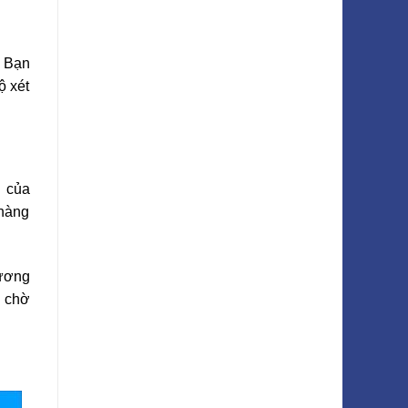
. Bạn
ộ xét
n của
 hàng
hương
n chờ