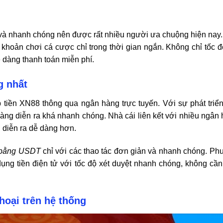
và nhanh chóng nên được rất nhiều người ưa chuộng hiện nay
 khoản chơi cá cược chỉ trong thời gian ngắn. Không chỉ tốc đ
 dàng thanh toán miễn phí.
g nhất
tiền XN88 thông qua ngân hàng trực tuyến. Với sự phát triể
àng diễn ra khá nhanh chóng. Nhà cái liên kết với nhiều ngân
n diễn ra dễ dàng hơn.
8 bằng USDT
chỉ với các thao tác đơn giản và nhanh chóng. P
ng tiền điện tử với tốc độ xét duyệt nhanh chóng, không cầ
thoại trên hệ thống