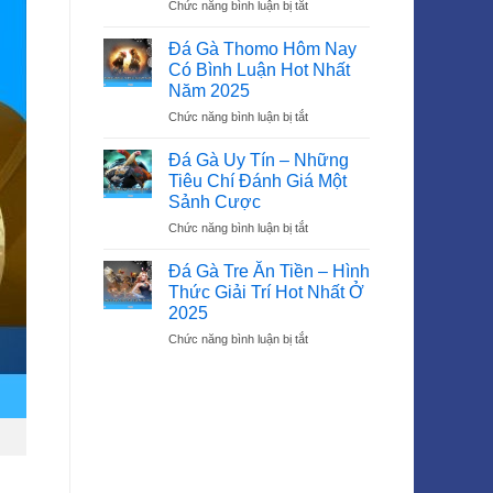
ở
Chức năng bình luận bị tắt
Bí
Dễ
Bài
Quyết
Thắng
Baccarat
Chơi
Lớn
Đá Gà Thomo Hôm Nay
Bịp
Để
Có Bình Luận Hot Nhất
–
Dễ
Năm 2025
Hướng
Thắng
ở
Chức năng bình luận bị tắt
Dẫn
Lớn
Đá
Nhận
Gà
Biết
Đá Gà Uy Tín – Những
Thomo
Để
Tiêu Chí Đánh Giá Một
Hôm
Tránh
Sảnh Cược
Nay
Rủi
ở
Chức năng bình luận bị tắt
Có
Ro
Đá
Bình
Gà
Luận
Đá Gà Tre Ăn Tiền – Hình
Uy
Hot
Thức Giải Trí Hot Nhất Ở
Tín
Nhất
2025
–
Năm
ở
Chức năng bình luận bị tắt
Những
2025
Đá
Tiêu
Gà
Chí
Tre
Đánh
Ăn
Giá
Tiền
Một
–
Sảnh
Hình
Cược
Thức