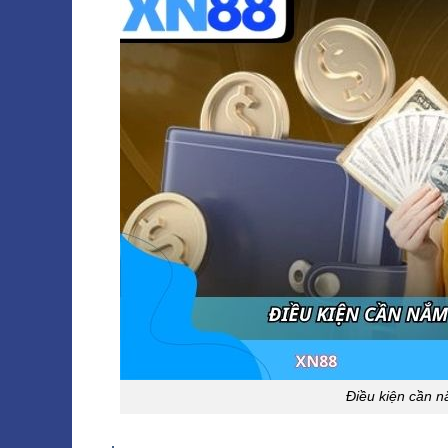
Điều kiện cần n