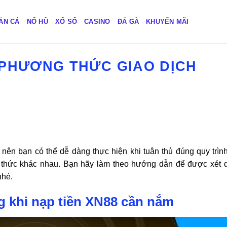
ẮN CÁ
NỔ HŨ
XỔ SỐ
CASINO
ĐÁ GÀ
KHUYẾN MÃI
 PHƯƠNG THỨC GIAO DỊCH
nên bạn có thể dễ dàng thực hiện khi tuân thủ đúng quy trìn
h thức khác nhau. Bạn hãy làm theo hướng dẫn để được xét 
nhé.
g khi nạp tiền XN88 cần nắm