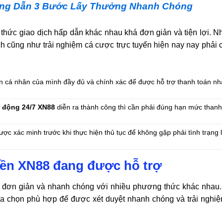
ớng Dẫn 3 Bước Lấy Thưởng Nhanh Chóng
thức giao dịch hấp dẫn khác nhau khá đơn giản và tiện lợi. 
ch cũng như trải nghiệm cá cược trực tuyến hiện nay nay phải 
in cá nhân của mình đầy đủ và chính xác để được hỗ trợ thanh toán n
ự động 24/7 XN88
diễn ra thành công thì cần phải đúng hạn mức than
ợc xác minh trước khi thực hiện thủ tục để không gặp phải tình trạng 
ền XN88 đang được hỗ trợ
há đơn giản và nhanh chóng với nhiều phương thức khác nhau
ựa chọn phù hợp để được xét duyệt nhanh chóng và trải nghi