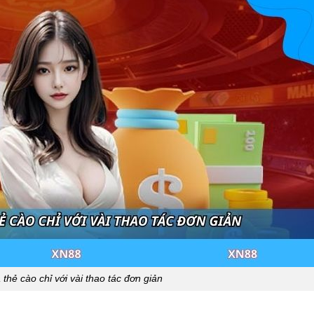
 thẻ cào chỉ với vài thao tác đơn giản