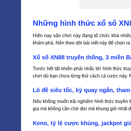
Những hình thức xổ số XN8
Hiện nay sân chơi này đang tổ chức khá nhiều
khám phá. Nên theo dõi bài viết này để chọn r
Xổ số XN88 truyền thống, 3 miền 
Trước hết tất nhiên phải nhắc tới hình thức t
chơi dù bạn chưa từng thử cách cá cược này. Nó
Lô đề siêu tốc, kỳ quay ngắn, tham
Nếu không muốn trải nghiệm hình thức truyền th
gia mà không cần chờ đợi mà khung giờ nhất đị
Keno, tỷ lệ cược khủng, jackpot giá