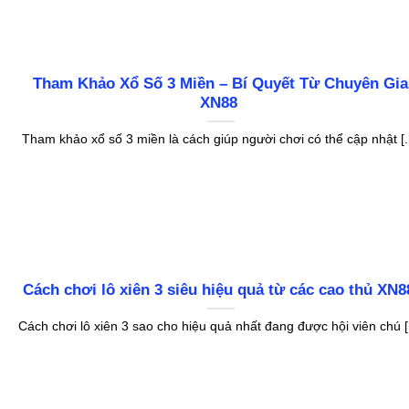
Tham Khảo Xổ Số 3 Miền – Bí Quyết Từ Chuyên Gia
XN88
Tham khảo xổ số 3 miền là cách giúp người chơi có thể cập nhật [..
Cách chơi lô xiên 3 siêu hiệu quả từ các cao thủ XN
Cách chơi lô xiên 3 sao cho hiệu quả nhất đang được hội viên chú [.