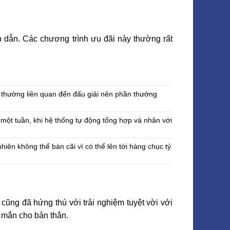
 dẫn. Các chương trình ưu đãi này thường rất
 thường liên quan đến đấu giải nên phần thưởng
 một tuần, khi hệ thống tự động tổng hợp và nhân với
hiên không thể bàn cãi vì có thể lên tới hàng chục tỷ
 cũng đã hứng thú với trải nghiệm tuyệt vời với
 mắn cho bản thân.