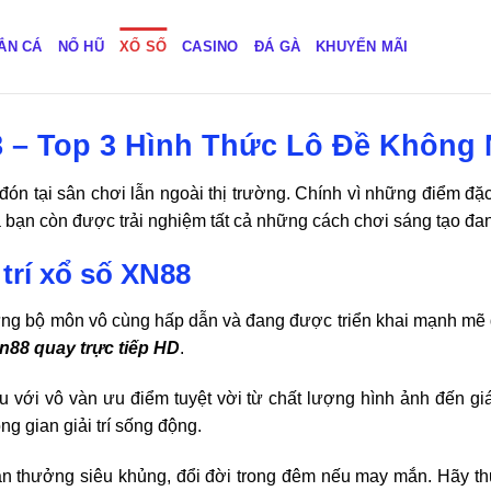
ẮN CÁ
NỔ HŨ
XỔ SỐ
CASINO
ĐÁ GÀ
KHUYẾN MÃI
 – Top 3 Hình Thức Lô Đề Không
đón tại sân chơi lẫn ngoài thị trường. Chính vì những điểm đặc
a bạn còn được trải nghiệm tất cả những cách chơi sáng tạo đa
trí xổ số XN88
những bộ môn vô cùng hấp dẫn và đang được triển khai mạnh mẽ 
n88 quay trực tiếp HD
.
với vô vàn ưu điểm tuyệt vời từ chất lượng hình ảnh đến giá 
g gian giải trí sống động.
n thưởng siêu khủng, đổi đời trong đêm nếu may mắn. Hãy th