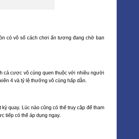
 còn có vô số cách chơi ấn tượng đang chờ bạn
ch cá cược vô cùng quen thuộc với nhiều người
xiên 4 và tỷ lệ thưởng vô cùng hấp dẫn.
t kỳ quay. Lúc nào cũng có thể truy cập để tham
c tiếp có thể áp dụng ngay.